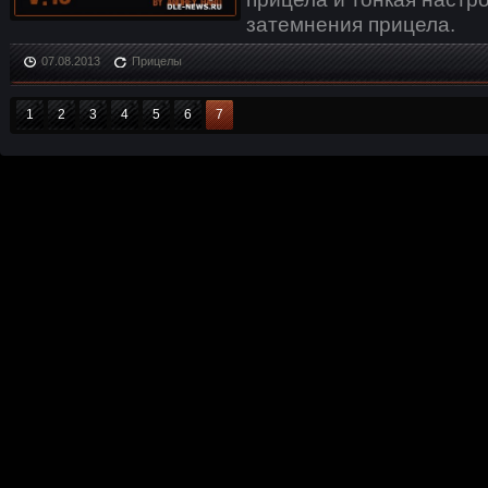
затемнения прицела.
07.08.2013
Прицелы
1
2
3
4
5
6
7