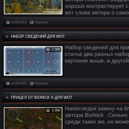
хорошо контрастирует с
вот слова автора о сам
10.08.2013
Прицелы
НАБОР СВЕДЕНИЙ ДЛЯ WOT
Набор сведений для приц
1 308
статье два разных набор
картинке выше, а другой
10.08.2013
Прицелы
ПРИЦЕЛ ОТ BIONICK`А ДЛЯ WOT
Напоследок закину на б
2 359
автора BioNick . Сильно
среди таких же, но може