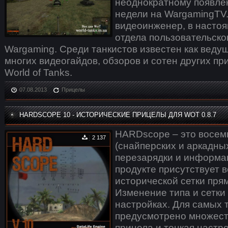
неоднократному появле
недели на WargamingTV
видеоинженер, в насто
отдела пользовательско
Wargaming. Среди танкистов известен как веду
многих видеогайдов, обзоров и сотен других п
World of Tanks.
07.08.2013
Прицелы
HARDSCOPE 10 - ИСТОРИЧЕСКИЕ ПРИЦЕЛЫ ДЛЯ WOT 0.8.7
HARDscope – это восем
2 137
(снайперских и аркадны
перезарядки и информац
продукте присутствует 
исторической сетки прям
Изменение типа и сетки
настройках. Для самых 
предусмотрено множест
прицела и тонкая настр