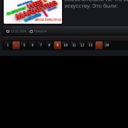
искусству. Это были:
13.11.2014
Новости
1
...
5
6
7
8
9
10
11
12
13
...
26