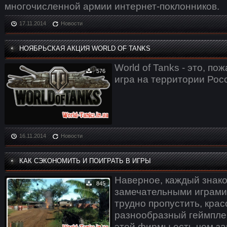
многочисленной армии интернет-поклонников.
17.11.2014
Новости
НОЯБРЬСКАЯ АКЦИЯ WORLD OF TANKS
World of Tanks - это, п
576
игра на территории Рос
16.11.2014
Новости
КАК СЭКОНОМИТЬ И ПОИГРАТЬ В ИГРЫ
Наверное, каждый знако
845
замечательными играми 
трудно пропустить, крас
разнообразный геймплей
этой фирмы есть чем за