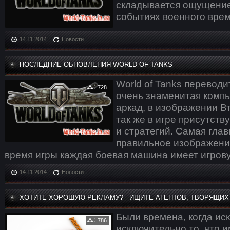
складывается ощущение
событиях военного врем
14.11.2014
Новости
ПОСЛЕДНИЕ ОБНОВЛЕНИЯ WORLD OF TANKS
World of Tanks переводи
728
очень знаменитая компь
аркад, в изображении В
так же в игре присутст
и стратегий. Самая глав
правильное изображение
время игры каждая боевая машина имеет игрову
14.11.2014
Новости
ХОТИТЕ ХОРОШУЮ РЕКЛАМУ? - ИЩИТЕ АГЕНТОВ, ТВОРЯЩИХ
Были времена, когда ис
786
исключительно то, что 