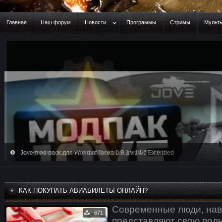
Главная
Наш форум
Новости
Программы
Стримы
Мульт
Загрузочное колесо с знаками наций для WoT 0.9.2
КАК ПОКУПАТЬ АВИАБИЛЕТЫ ОНЛАЙН?
Современные люди, наве
671
представляют свою пол