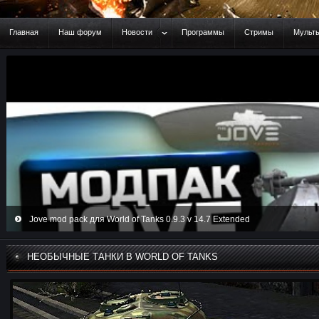
Главная
Наш форум
Новости
Программы
Стримы
Мульт
Jove mod pack для World of Tanks 0.9.3 v 14.7 Extended
Загрузочное колесо с знаками наций для WoT 0.9.2
НЕОБЫЧНЫЕ ТАНКИ В WORLD OF TANKS