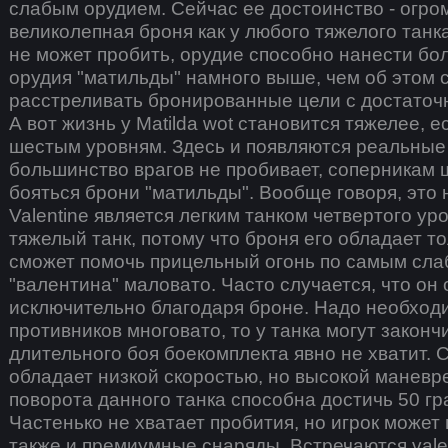
слабым орудием. Сейчас ее достоинство - огро
великолепная броня как у любого тяжелого танк
не может пробить, орудие способно нанести бо
орудия "матильды" намного выше, чем об этом 
расстреливать бронированные цели с достаточ
А вот жизнь у Matilda wot становится тяжелее, е
шестым уровням. Здесь и появляются реальные
большинство врагов не пробивает, соперникам 
бояться брони "матильды". Вообще говоря, это 
Valentine является легким танком четвертого уро
тяжелый танк, потому что броня его обладает т
сможет помочь прицельный огонь по самым сла
"валентина" маловато. Часто случается, что он
исключительно благодаря броне. Надо необходи
противников многовато, то у танка могут законч
длительного боя боекомплекта явно не хватит. С
обладает низкой скоростью, но высокой маневр
поворота данного танка способна достичь 50 гра
Частенько не хватает пробития, но игрок может 
также и премиумные снаряды. Встречаются valent