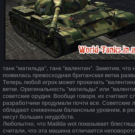
танк "матильда", танк "валентин". Заметим, что 
появилась превосходная британская ветка разв
Теперь любой игрок может прокачать "валентина
ветке. Оригинальность "матильды" или "валенти
советские орудия. Вообще говоря, их считают с
разработчики продумали почти все. Советские л
обладают сниженным балансным уровнем, в рез
несут больших неудобств.
Любопытно, что Matilda wot показывает блестя
считали, что эта машина отличается неповоро