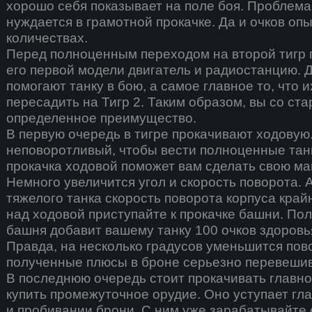
хорошо себя показывает на поле боя. Проблема 
нуждается в грамотной прокачке. Да и очков оп
количествах.
Перед полноценным переходом на второй тигр 
его первой модели двигатель и радиостанцию. Д
помогают танку в бою, а самое главное то, что 
пересадить на Тигр 2. Таким образом, вы со ста
определенное преимущество.
В первую очередь в тигре прокачивают ходовую
неповоротливый, чтобы вести полноценные тан
прокачка ходовой поможет вам сделать свою м
Немного увеличится угол и скорость поворота.
тяжелого танка скорость поворота корпуса кра
над ходовой приступайте к прокачке башни. По
башня добавит вашему танку 100 очков здоровь
Правда, на несколько градусов уменьшится пов
полученные плюсы в броне серьезно перевешив
В последнюю очередь стоит прокачивать главн
купить промежуточное орудие. Оно уступает гл
и пробивании брони. С ним уже зарабатывайте 